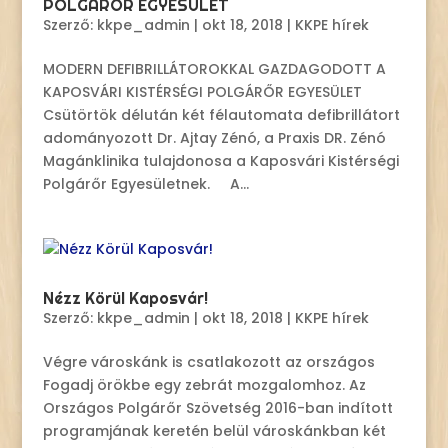
POLGÁRŐR EGYESÜLET
Szerző:
kkpe_admin
|
okt 18, 2018
|
KKPE hírek
MODERN DEFIBRILLÁTOROKKAL GAZDAGODOTT A
KAPOSVÁRI KISTÉRSÉGI POLGÁRŐR EGYESÜLET
Csütörtök délután két félautomata defibrillátort
adományozott Dr. Ajtay Zénó, a Praxis DR. Zénó
Magánklinika tulajdonosa a Kaposvári Kistérségi
Polgárőr Egyesületnek. A...
Nézz Körül Kaposvár!
Szerző:
kkpe_admin
|
okt 18, 2018
|
KKPE hírek
Végre városkánk is csatlakozott az országos
Fogadj örökbe egy zebrát mozgalomhoz. Az
Országos Polgárőr Szövetség 2016-ban indított
programjának keretén belül városkánkban két