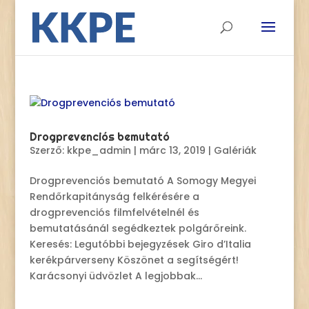
Drogprevenciós bemutató
Szerző:
kkpe_admin
|
márc 13, 2019
|
Galériák
Drogprevenciós bemutató A Somogy Megyei
Rendőrkapitányság felkérésére a
drogprevenciós filmfelvételnél és
bemutatásánál segédkeztek polgárőreink.
Keresés: Legutóbbi bejegyzések Giro d’Italia
kerékpárverseny Köszönet a segítségért!
Karácsonyi üdvözlet A legjobbak...