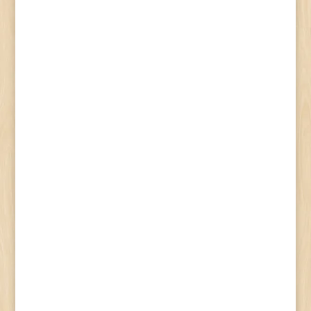
BE SZERETNE LÉPNI?

Jelentkezzen nálunk, és egy
rövid elbeszélgetés után, a
jelentkezési lap kitöltésével
Ön is polgárőr lehet! A
böntetlen előélet
természetesen alapfeltétel!
További információk