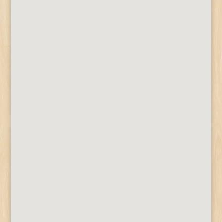
Herke Tamás
2023.-ban a vármegyei polgárőr
szövetségtől valamint Kaposvár Megyei
Jogú Város Önkormányzatától összesen 3
millió forint működési támogatást kapott
az egyesület, mely az adósságok
rendezésére és az egyesület újraindítására
fordítódott. 2024. évben a SVMPSZ-től...
Herke Tamás
Eredményes a tagtoborzó tevékenység a