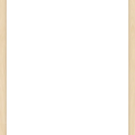
További inform
ációk
KIK VAGYUNK?

Az egyesület tagjai az
önkéntességen alapuló
bűnmegelőzési szolgálatokkal
járulnak hozzá a települések
biztonságához.
További információk