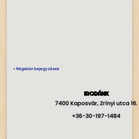
KKPE eddigi munkája nyomán, mint egy 30
ifjú polgárőr és 10 polgárőr adta be
jelentkezését a jövőben végzendő
bűnmegelőzési és segítő tevékenység
végzése kapcsán. A KSZC Eötvös Lóránd
Technikum és Kollégium tanulói nagy...
« Régebbi bejegyzések
IRODÁNK
7400 Kaposvár, Zrínyi utca 16.
+36-30-197-1484