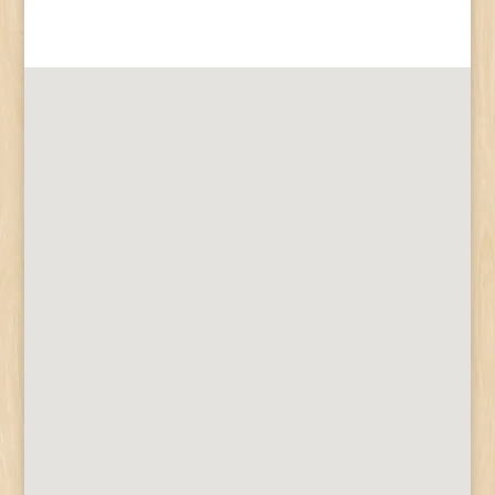
Herke Tamás
2024.-ben a Bethlen Gábor Alapkezelő Zrt.
gondozásában - a Miniszterelnökség és a
NEA által - kiírt pályázatok közül a civil
önszerveződések működését és szakmai
tevékenységét segítő pályázaton
szerepeltünk sikeresen, 400 ezer forintos
támogatásukat az egyesület...