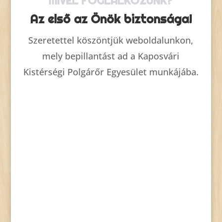
MIVEL FOGLALKOZUNK?
Az első az Önök biztonsága!
Szeretettel köszöntjük weboldalunkon,
mely bepillantást ad a Kaposvári
Kistérségi Polgárőr Egyesület munkájába.
HOL VAGYUNK?

Kaposvár, Osztopán, Várda,
Cserénfa, Nagyberki, Simonfa,
Kaposhomok, Kaposkeresztúr,
Ráksi, Bárdudvarnok.