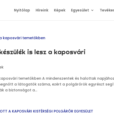
Nyitólap
Híreink
Képek
Egyesület
Tevéke
készülék is lesz a kaposvári
ek
 a kaposvári temetőkben A mindenszentek és halottak napjáho
gnőtt a látogatók száma, ezért a polgárőrök egyrészt segít
k a biztonságot a...