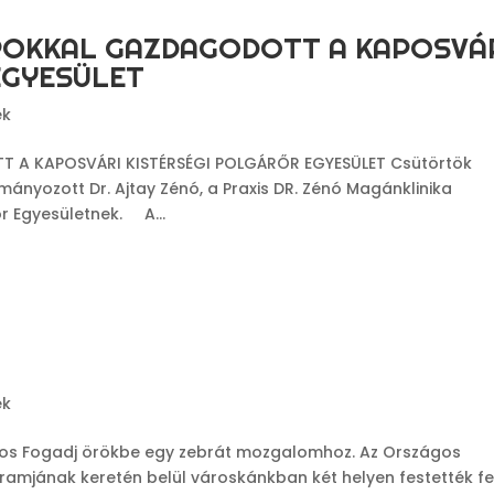
ROKKAL GAZDAGODOTT A KAPOSVÁ
EGYESÜLET
ek
 A KAPOSVÁRI KISTÉRSÉGI POLGÁRŐR EGYESÜLET Csütörtök
mányozott Dr. Ajtay Zénó, a Praxis DR. Zénó Magánklinika
r Egyesületnek. A...
ek
gos Fogadj örökbe egy zebrát mozgalomhoz. Az Országos
ramjának keretén belül városkánkban két helyen festették fe