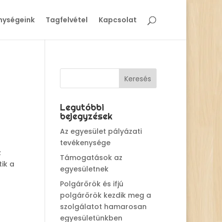
nységeink
Tagfelvétel
Kapcsolat
Legutóbbi
bejegyzések
Az egyesület pályázati
tevékenysége
z
Támogatások az
ik a
egyesületnek
Polgárőrök és ifjú
polgárőrök kezdik meg a
szolgálatot hamarosan
egyesületünkben