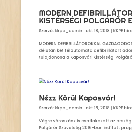
MODERN DEFIBRILLÁTO
KISTÉRSÉGI POLGÁRŐR 
Szerző:
kkpe_admin
|
okt 18, 2018
|
KKPE hír
MODERN DEFIBRILLÁTOROKKAL GAZDAGODOTT
délután két félautomata defibrillátort ado
tulajdonosa a Kaposvári Kistérségi Polgárő
Nézz Körül Kaposvár!
Szerző:
kkpe_admin
|
okt 18, 2018
|
KKPE hír
Végre városkánk is csatlakozott az orszá
Polgárőr Szövetség 2016-ban indított prog