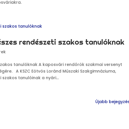
sváriakra.
szes rendészeti szakos tanulóknak
rek
szakos tanulóknak A kaposvári rendőrök szakmai versenyt
 végére. A KSZC Eötvös Loránd Műszaki Szakgimnáziuma,
szakos tanulóinak a nyári...
Újabb bejegyzés