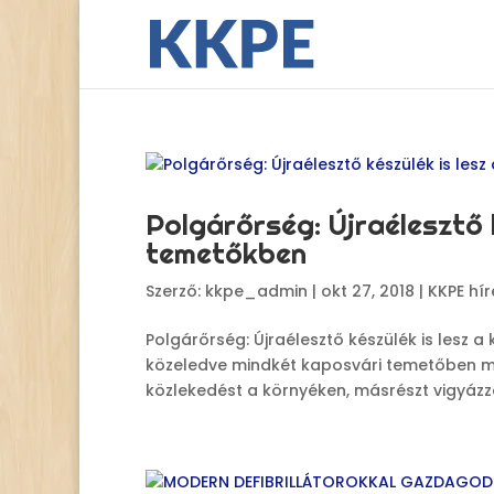
Polgárőrség: Újraélesztő 
temetőkben
Szerző:
kkpe_admin
|
okt 27, 2018
|
KKPE hír
Polgárőrség: Újraélesztő készülék is lesz
közeledve mindkét kaposvári temetőben me
közlekedést a környéken, másrészt vigyázzá