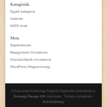
Kategóriák
Egyéb kategória
Galériák
KKPE hírek
Meta
Bejelentkezés
Bejegyzések hírcsatorna
Hozzászólások hírcsatorna
WordPress Magyarország
A Kaposvári Kistérségi Polgárőr Egyesület weboldalát a
Somogy Design Kft.
készítette. Tárhely szolgáltató:
S.O.S tárhely