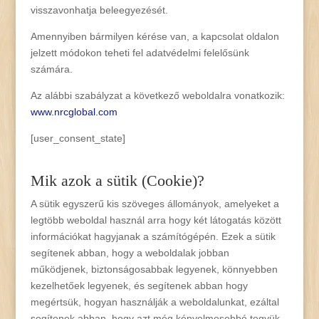
visszavonhatja beleegyezését.
Amennyiben bármilyen kérése van, a kapcsolat oldalon
jelzett módokon teheti fel adatvédelmi felelősünk
számára.
Az alábbi szabályzat a következő weboldalra vonatkozik:
www.nrcglobal.com
[user_consent_state]
Mik azok a sütik (Cookie)?
A sütik egyszerű kis szöveges állományok, amelyeket a
legtöbb weboldal használ arra hogy két látogatás között
információkat hagyjanak a számítógépén. Ezek a sütik
segítenek abban, hogy a weboldalak jobban
működjenek, biztonságosabbak legyenek, könnyebben
kezelhetőek legyenek, és segítenek abban hogy
megértsük, hogyan használják a weboldalunkat, ezáltal
segítenek abban, hogy azt még kényelmesebbé tegyük.