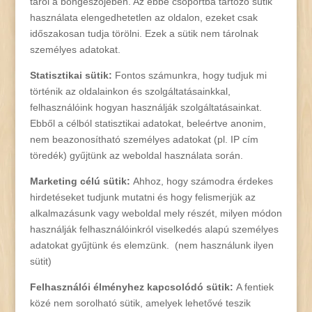
tárol a böngészőjében. Az ebbe csoportba tartozó sütik
használata elengedhetetlen az oldalon, ezeket csak
időszakosan tudja törölni. Ezek a sütik nem tárolnak
személyes adatokat.
Statisztikai sütik:
Fontos számunkra, hogy tudjuk mi
történik az oldalainkon és szolgáltatásainkkal,
felhasználóink hogyan használják szolgáltatásainkat.
Ebből a célból statisztikai adatokat, beleértve anonim,
nem beazonosítható személyes adatokat (pl. IP cím
töredék) gyűjtünk az weboldal használata során.
Marketing célú sütik:
Ahhoz, hogy számodra érdekes
hirdetéseket tudjunk mutatni és hogy felismerjük az
alkalmazásunk vagy weboldal mely részét, milyen módon
használják felhasználóinkról viselkedés alapú személyes
adatokat gyűjtünk és elemzünk. (nem használunk ilyen
sütit)
Felhasználói élményhez kapcsolódó sütik:
A fentiek
közé nem sorolható sütik, amelyek lehetővé teszik